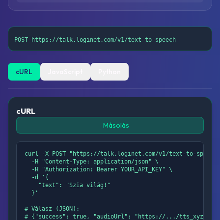
POST https://talk.loginet.com/v1/text-to-speech
cURL
JavaScript
Python
cURL
Másolás
curl -X POST "https://talk.loginet.com/v1/text-to-speech"
  -H "Content-Type: application/json" \

  -H "Authorization: Bearer YOUR_API_KEY" \

  -d '{

    "text": "Szia világ!"

  }'

# Válasz (JSON):

# {"success": true, "audioUrl": "https://.../tts_xyz123.