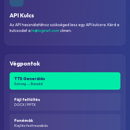
API Kulcs
Az API használatához szükséged lesz egy API kulcsra. Kérd a
kulcsodat a
hi@loginet.com
címen.
Végpontok
TTS Generálás
Szöveg → Beszéd
Fájl feltöltés
DOCX / PPTX
Fonémák
Kiejtés testreszabás