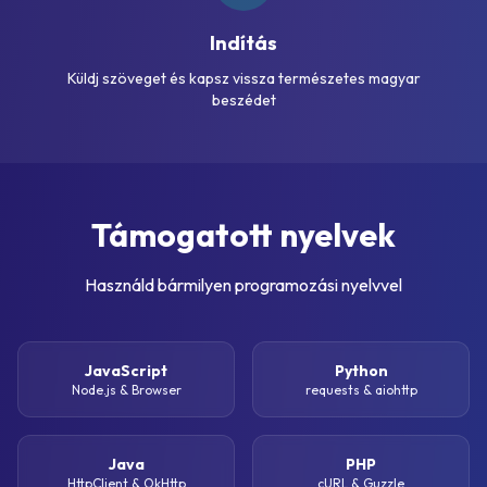
Indítás
Küldj szöveget és kapsz vissza természetes magyar
beszédet
Támogatott nyelvek
Használd bármilyen programozási nyelvvel
JavaScript
Python
Node.js & Browser
requests & aiohttp
Java
PHP
HttpClient & OkHttp
cURL & Guzzle