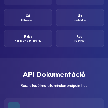
C#
Go
HttpClient
net/http
Ruby
Rust
Faraday & HTTParty
reqwest
API Dokumentáció
Részletes útmutató minden endpointhoz