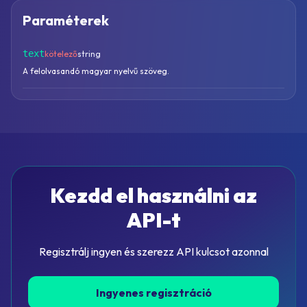
Paraméterek
text
kötelező
string
A felolvasandó magyar nyelvű szöveg.
Kezdd el használni az
API-t
Regisztrálj ingyen és szerezz API kulcsot azonnal
Ingyenes regisztráció