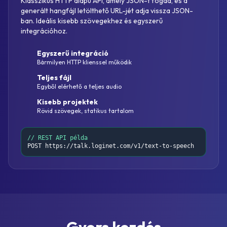
Klasszikus HTTP alapú API, amely JSON-t fogad, és a
generált hangfájl letölthető URL-jét adja vissza JSON-
ban. Ideális kisebb szövegekhez és egyszerű
integrációhoz.
Egyszerű integráció
Bármilyen HTTP klienssel működik
Teljes fájl
Egyből elérhető a teljes audio
Kisebb projektek
Rövid szövegek, statikus tartalom
// REST API példa
POST https://talk.loginet.com/v1/text-to-speech