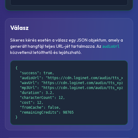
Válasz
Sikeres kérés esetén a válasz egy JSON objektum, amely a
generált hangfájl teljes URL-jét tartalmazza. Az
audioUrl
közvetlenül letölthető és lejátszható.
{

  "success": true,

  "audioUrl": "https://cdn.loginet.com/audio/tts_xyz123.w
  "wavUrl": "https://cdn.loginet.com/audio/tts_xyz123.wav
  "mp3Url": "https://cdn.loginet.com/audio/tts_xyz123.mp3
  "duration": 3.2,

  "characterCount": 12,

  "cost": 12,

  "fromCache": false,

  "remainingCredits": 98765

}