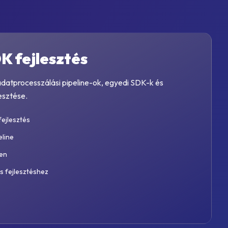
K fejlesztés
adatprocesszálási pipeline-ok, egyedi SDK-k és
esztése.
fejlesztés
eline
ven
s fejlesztéshez