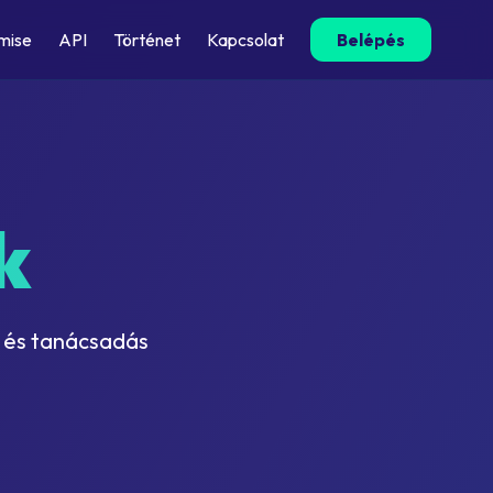
mise
API
Történet
Kapcsolat
Belépés
k
ok és tanácsadás