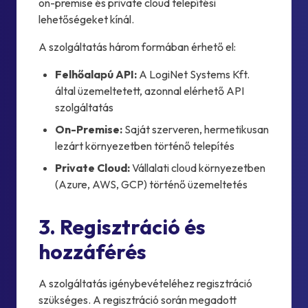
on-premise és private cloud telepítési
lehetőségeket kínál.
A szolgáltatás három formában érhető el:
Felhőalapú API:
A LogiNet Systems Kft.
által üzemeltetett, azonnal elérhető API
szolgáltatás
On-Premise:
Saját szerveren, hermetikusan
lezárt környezetben történő telepítés
Private Cloud:
Vállalati cloud környezetben
(Azure, AWS, GCP) történő üzemeltetés
3. Regisztráció és
hozzáférés
A szolgáltatás igénybevételéhez regisztráció
szükséges. A regisztráció során megadott