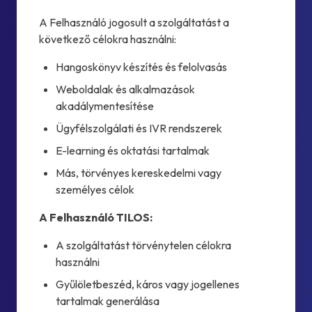
A Felhasználó jogosult a szolgáltatást a
következő célokra használni:
Hangoskönyv készítés és felolvasás
Weboldalak és alkalmazások
akadálymentesítése
Ügyfélszolgálati és IVR rendszerek
E-learning és oktatási tartalmak
Más, törvényes kereskedelmi vagy
személyes célok
A Felhasználó TILOS:
A szolgáltatást törvénytelen célokra
használni
Gyűlöletbeszéd, káros vagy jogellenes
tartalmak generálása