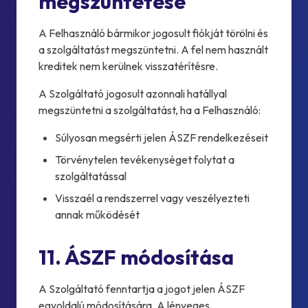
megszüntetése
A Felhasználó bármikor jogosult fiókját törölni és
a szolgáltatást megszüntetni. A fel nem használt
kreditek nem kerülnek visszatérítésre.
A Szolgáltató jogosult azonnali hatállyal
megszüntetni a szolgáltatást, ha a Felhasználó:
Súlyosan megsérti jelen ÁSZF rendelkezéseit
Törvénytelen tevékenységet folytat a
szolgáltatással
Visszaél a rendszerrel vagy veszélyezteti
annak működését
11. ÁSZF módosítása
A Szolgáltató fenntartja a jogot jelen ÁSZF
egyoldalú módosítására. A lényeges