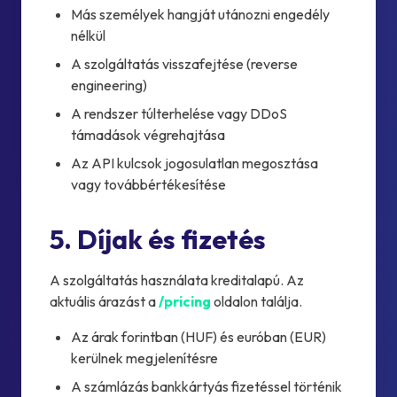
Más személyek hangját utánozni engedély
nélkül
A szolgáltatás visszafejtése (reverse
engineering)
A rendszer túlterhelése vagy DDoS
támadások végrehajtása
Az API kulcsok jogosulatlan megosztása
vagy továbbértékesítése
5. Díjak és fizetés
A szolgáltatás használata kreditalapú. Az
aktuális árazást a
/pricing
oldalon találja.
Az árak forintban (HUF) és euróban (EUR)
kerülnek megjelenítésre
A számlázás bankkártyás fizetéssel történik