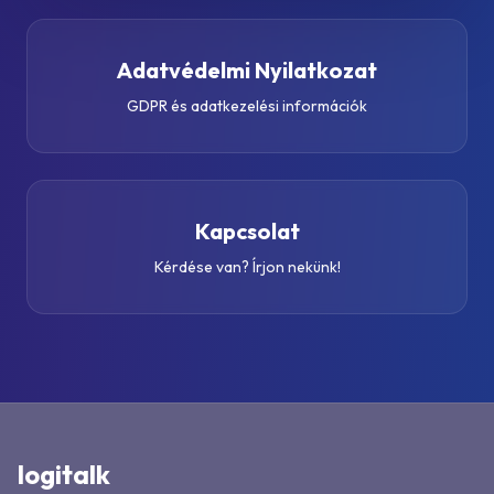
Adatvédelmi Nyilatkozat
GDPR és adatkezelési információk
Kapcsolat
Kérdése van? Írjon nekünk!
logitalk