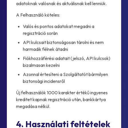
adatoknak valósnak és aktuálisnak kell lenniük.
A Felhasználó köteles:
Valós és pontos adatokat megadni a
regisztráció során
API kulcsait biztonságosan tárolni és nem
harmadik félnek átadni
Fiókhozzáférési adatait (jelszó, API kulcsok)
bizalmasan kezelni
Azonnal értesíteni a Szolgáltatót bármilyen
biztonsági incidensről
Új felhasználók 1000 karakter értékű ingyenes
kreditet kapnak regisztráció után, bankkártya
megadása nélkül.
4. Használati feltételek